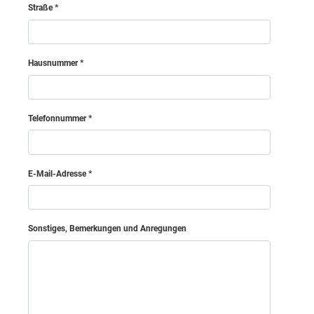
Straße
Gänserndorf
Hollabrunn
Hausnummer
Horn
Telefonnummer
Korneuburg
Krems (Land)
E-Mail-Adresse
Krems an der Donau (Stadt)
Sonstiges, Bemerkungen und Anregungen
Lilienfeld
Mödling