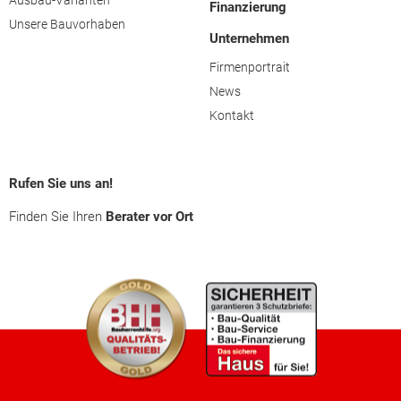
Ausbau-Varianten
Finanzierung
Grieskirchen
Unsere Bauvorhaben
Unternehmen
Firmenportrait
Kirchdorf an der Krems
News
Kontakt
Linz (Stadt)
Linz-Land
Rufen Sie uns an!
Finden Sie Ihren
Berater vor Ort
Perg
Ried im Innkreis
Rohrbach
Schärding