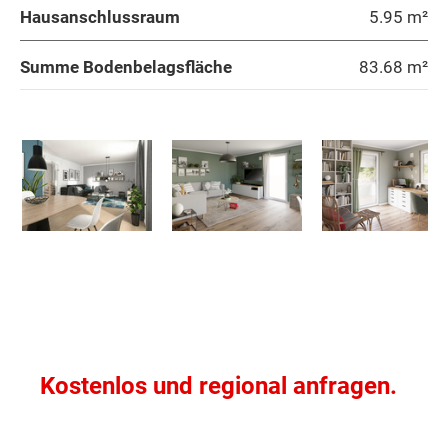
Deutschlandsberg
Hausanschlussraum
5.95 m²
Summe Bodenbelagsfläche
83.68
m²
Graz (Stadt)
Graz-Umgebung
Hartberg-Fürstenfeld
Leibnitz
Leoben
Liezen
Obergeschoss - Grundrissvarianten:
Kostenlos und regional anfragen.
Murau