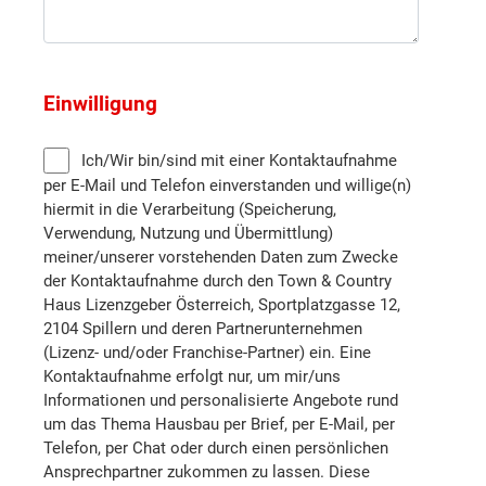
Melk
Mistelbach
Einwilligung
Neunkirchen
Ich/Wir bin/sind mit einer Kontaktaufnahme
per E-Mail und Telefon einverstanden und willige(n)
Sankt Pölten (Stadt)
hiermit in die Verarbeitung (Speicherung,
Verwendung, Nutzung und Übermittlung)
meiner/unserer vorstehenden Daten zum Zwecke
Sankt Pölten (Land)
der Kontaktaufnahme durch den Town & Country
Haus Lizenzgeber Österreich, Sportplatzgasse 12,
Scheibbs
2104 Spillern und deren Partnerunternehmen
(Lizenz- und/oder Franchise-Partner) ein. Eine
Kontaktaufnahme erfolgt nur, um mir/uns
Tulln
Informationen und personalisierte Angebote rund
um das Thema Hausbau per Brief, per E-Mail, per
Telefon, per Chat oder durch einen persönlichen
Wiener Neustadt (Land)
Ansprechpartner zukommen zu lassen. Diese