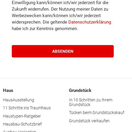
Einwilligung kann/können ich/wir jederzeit für die
Wiener Neustadt (Stadt)
Zukunft widerrufen. Der Nutzung meiner Daten zu
Werbezwecken kann/können ich/wir jederzeit
widersprechen. Die geltende
Datenschutzerklärung
Waidhofen an der Thaya
habe ich zur Kenntnis genommen.
Waidhofen an der Ybbs
Zwettl
Braunau am Inn
Eferding
Haus
Grundstück
HausAusstellung
In 10 Schritten zu Ihrem
Grundstück
Freistadt
11 Schritte ins Traumhaus
Tücken beim Grundstückskauf
Haustypen-Ratgeber
Grundstück verkaufen
Gmunden
Hausbau-Schutzbrief