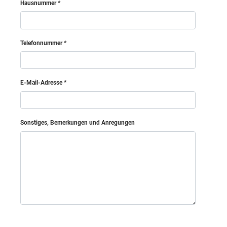
Hausnummer
Hollabrunn
Telefonnummer
Horn
Korneuburg
E-Mail-Adresse
Krems (Land)
Sonstiges, Bemerkungen und Anregungen
Krems an der Donau (Stadt)
Lilienfeld
Mödling
Melk