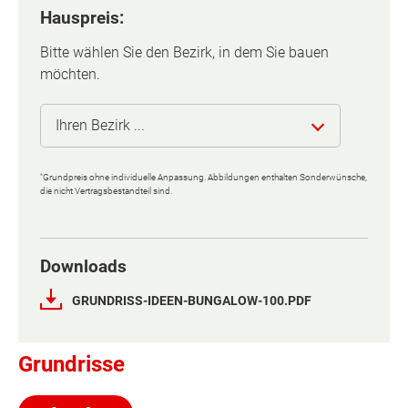
Hauspreis:
Bitte wählen Sie den Bezirk, in dem Sie bauen
möchten.
Basisinformation
Ihren Bezirk ...
Bodenbelagsfläche
102 m²
*
Grundpreis ohne individuelle Anpassung. Abbildungen enthalten Sonderwünsche,
Eisenstadt (Stadt)
die nicht Vertragsbestandteil sind.
Etagen
1
Rust (Stadt)
Außenmaße
13.75 m x 8.5 m
Downloads
Eisenstadt-Umgebung
GRUNDRISS-IDEEN-BUNGALOW-100.PDF
Beschreibung
Güssing
Rund 100 Quadratmeter Wohnfläche auf einer
Grundrisse
Ebene – nichts Neues für einen Bungalow. Doch
Jennersdorf
dieser von Town & Country Haus hat es