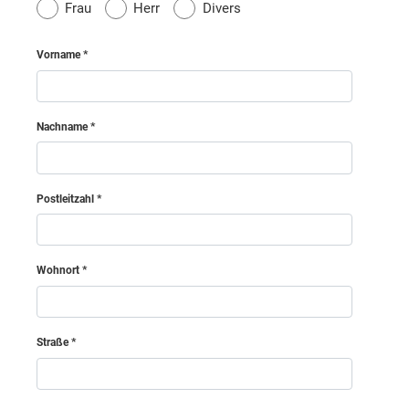
Frau
Herr
Divers
Südoststeiermark
Vorname
Voitsberg
Nachname
Weiz
Amstetten
Postleitzahl
Bruck an der Leitha
Wohnort
Baden
Straße
Gmünd
Gänserndorf