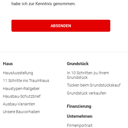
habe ich zur Kenntnis genommen.
Waidhofen an der Thaya
Waidhofen an der Ybbs
Zwettl
Braunau am Inn
Haus
Grundstück
HausAusstellung
In 10 Schritten zu Ihrem
Grundstück
Eferding
11 Schritte ins Traumhaus
Tücken beim Grundstückskauf
Haustypen-Ratgeber
Grundstück verkaufen
Freistadt
Hausbau-Schutzbrief
Ausbau-Varianten
Finanzierung
Gmunden
Unsere Bauvorhaben
Unternehmen
Firmenportrait
Grieskirchen