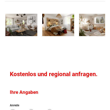
mit überdachter Terrasse auch mit einer Empore
Graz (Stadt)
bauen und so auch innen eine ganz besondere
Optik schaffen.
Graz-Umgebung
Hartberg-Fürstenfeld
Leibnitz
Leoben
Kostenlos und regional anfragen.
Liezen
Ihre Angaben
Murau
Anrede
Murtal