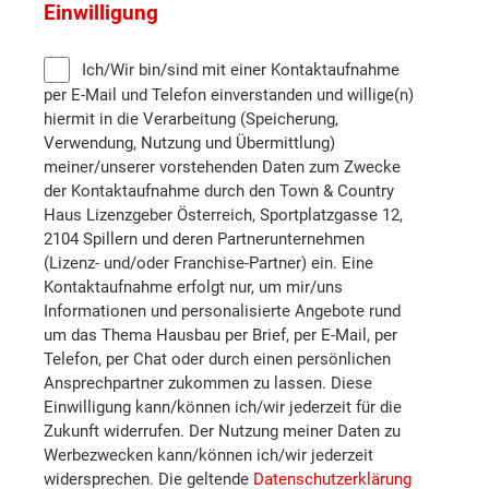
Einwilligung
Mistelbach
Ich/Wir bin/sind mit einer Kontaktaufnahme
per E-Mail und Telefon einverstanden und willige(n)
Neunkirchen
hiermit in die Verarbeitung (Speicherung,
Verwendung, Nutzung und Übermittlung)
meiner/unserer vorstehenden Daten zum Zwecke
Sankt Pölten (Stadt)
der Kontaktaufnahme durch den Town & Country
Haus Lizenzgeber Österreich, Sportplatzgasse 12,
Sankt Pölten (Land)
2104 Spillern und deren Partnerunternehmen
(Lizenz- und/oder Franchise-Partner) ein. Eine
Kontaktaufnahme erfolgt nur, um mir/uns
Scheibbs
Informationen und personalisierte Angebote rund
um das Thema Hausbau per Brief, per E-Mail, per
Telefon, per Chat oder durch einen persönlichen
Tulln
Ansprechpartner zukommen zu lassen. Diese
Einwilligung kann/können ich/wir jederzeit für die
Wiener Neustadt (Land)
Zukunft widerrufen. Der Nutzung meiner Daten zu
Werbezwecken kann/können ich/wir jederzeit
widersprechen. Die geltende
Datenschutzerklärung
Wiener Neustadt (Stadt)