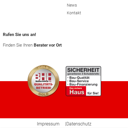
News
Kontakt
Kirchdorf an der Krems
Linz (Stadt)
Rufen Sie uns an!
Finden Sie Ihren
Berater vor Ort
Linz-Land
Perg
Ried im Innkreis
Rohrbach
Schärding
Impressum
Datenschutz