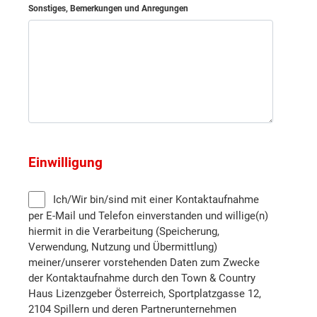
Mödling
Sonstiges, Bemerkungen und Anregungen
Melk
Mistelbach
Neunkirchen
Einwilligung
Sankt Pölten (Stadt)
Ich/Wir bin/sind mit einer Kontaktaufnahme
Sankt Pölten (Land)
per E-Mail und Telefon einverstanden und willige(n)
hiermit in die Verarbeitung (Speicherung,
Scheibbs
Verwendung, Nutzung und Übermittlung)
meiner/unserer vorstehenden Daten zum Zwecke
der Kontaktaufnahme durch den Town & Country
Tulln
Haus Lizenzgeber Österreich, Sportplatzgasse 12,
2104 Spillern und deren Partnerunternehmen