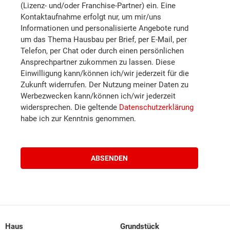
Wiener Neustadt (Land)
(Lizenz- und/oder Franchise-Partner) ein. Eine
Kontaktaufnahme erfolgt nur, um mir/uns
Informationen und personalisierte Angebote rund
Wiener Neustadt (Stadt)
um das Thema Hausbau per Brief, per E-Mail, per
Telefon, per Chat oder durch einen persönlichen
Waidhofen an der Thaya
Ansprechpartner zukommen zu lassen. Diese
Einwilligung kann/können ich/wir jederzeit für die
Zukunft widerrufen. Der Nutzung meiner Daten zu
Waidhofen an der Ybbs
Werbezwecken kann/können ich/wir jederzeit
widersprechen. Die geltende
Datenschutzerklärung
Zwettl
habe ich zur Kenntnis genommen.
Braunau am Inn
Eferding
Freistadt
Haus
Grundstück