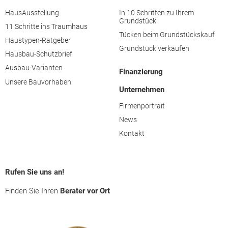
Gmunden
HausAusstellung
In 10 Schritten zu Ihrem
Grundstück
11 Schritte ins Traumhaus
Grieskirchen
Tücken beim Grundstückskauf
Haustypen-Ratgeber
Grundstück verkaufen
Hausbau-Schutzbrief
Kirchdorf an der Krems
Ausbau-Varianten
Finanzierung
Unsere Bauvorhaben
Unternehmen
Linz (Stadt)
Firmenportrait
Linz-Land
News
Kontakt
Perg
Rufen Sie uns an!
Ried im Innkreis
Finden Sie Ihren
Berater vor Ort
Rohrbach