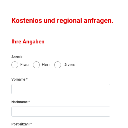
Murtal
Kostenlos und regional anfragen.
Südoststeiermark
Ihre Angaben
Voitsberg
Anrede
Weiz
Frau
Herr
Divers
Amstetten
Vorname
Bruck an der Leitha
Nachname
Baden
Postleitzahl
Gmünd