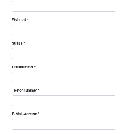
Gänserndorf
Wohnort
Hollabrunn
Straße
Horn
Korneuburg
Hausnummer
Krems (Land)
Telefonnummer
Krems an der Donau (Stadt)
E-Mail-Adresse
Lilienfeld